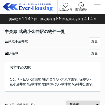
お気に入り
閲覧履歴
1143
59
414
掲載物件
件
一般公開物件
件
会員限定物件
件
中央線 武蔵小金井駅の物件一覧
武蔵小金井駅
変更
販売中
変更
おすすめの駅
ひばりヶ丘駅
/
清瀬駅
/
東久留米駅
/
大泉学園駅
/
保谷駅
/
花小金井駅
/
新秋津駅
/
西武柳沢駅
/
秋津駅
/
石神井公園駅
1
件
1
戸（会員物件 1戸）