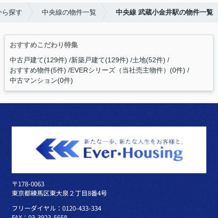
から探す
中央線の物件一覧
中央線 武蔵小金井駅の物件一覧
おすすめこだわり特集
中古戸建て(129件)
新築戸建て(129件)
土地(52件)
おすすめ物件(5件)
EVERシリーズ（当社売主物件）(0件)
中古マンション(0件)
〒178-0063
東京都練馬区東大泉２丁目8番4号
フリーダイヤル：0120-433-334
FAX：03-3923-5658