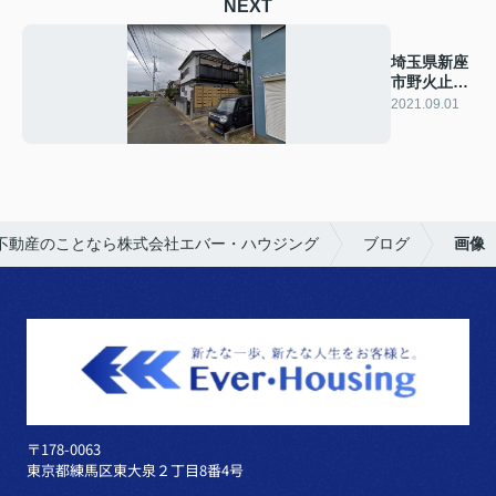
NEXT
埼玉県新座
市野火止６
丁目 戸建
2021.09.01
て
不動産のことなら株式会社エバー・ハウジング
ブログ
画像
〒178-0063
東京都練馬区東大泉２丁目8番4号