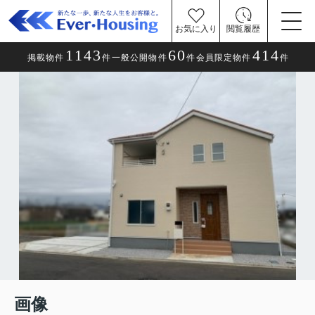
お気に入り
閲覧履歴
1143
60
414
掲載物件
件
一般公開物件
件
会員限定物件
件
画像