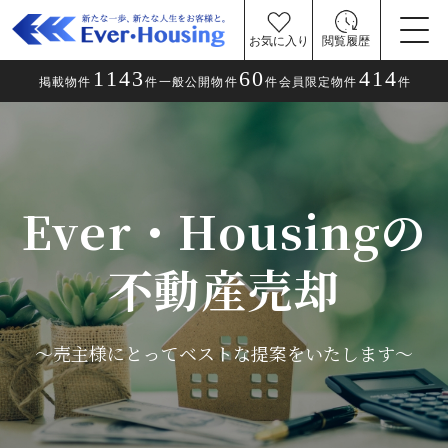
お気に入り
閲覧履歴
1143
60
414
掲載物件
件
一般公開物件
件
会員限定物件
件
Ever・Housingの
不動産売却
～売主様にとってベストな提案をいたします～