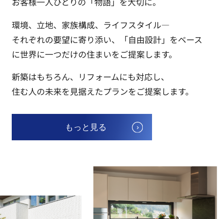
お客様一人ひとりの「物語」を大切に。
環境、立地、家族構成、ライフスタイル―
2026.07.27
それぞれの要望に寄り添い、「自由設計」をベース
＼新着物件情報／
に世界に一つだけの住まいをご提案します。
新座市野寺1丁目 新築住宅 全５棟3号棟
新築はもちろん、リフォームにも対応し、
西武池袋線 ひばりヶ丘駅 徒歩24分
住む人の未来を見据えたプランをご提案します。
物件詳細へ
もっと見る
2026.07.23
新店舗工事レポート Vol.2
新店舗工事レポート Vol.2｜少しず
つ形になってきました！こんにち
は！5月30日にスタートした新店舗
の工事ですが、おかげさまで少しず
つ工事が進み、お店の形が見えてき
ました。まだ完成まではもう少し時
間...