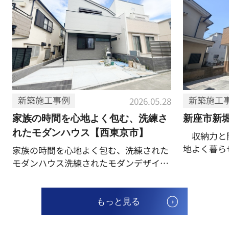
物件詳細へ
2026.07.15
＼新着物件情報／
戸建 練馬区西大泉４丁目 中古住宅
新築施工事例
新築施工
2026.05.28
西武池袋線 保谷駅 徒歩32分
家族の時間を心地よく包む、洗練さ
新座市新
物件詳細へ
れたモダンハウス【西東京市】
収納力と
地よく暮
家族の時間を心地よく包む、洗練された
埼玉県新座
モダンハウス洗練されたモダンデザイン
譲住宅の施
が街並みに映える外観。周辺の街並みに
あるLDK
調和しながらも、しっかりと個性を感じ
クインクロ
られるデザイン。永く愛されるシンプル
もっと見る
トなど、暮
モダンな外観が魅力です。道路からの見
を充実させ
通しも良く、陽当たりも確保された立