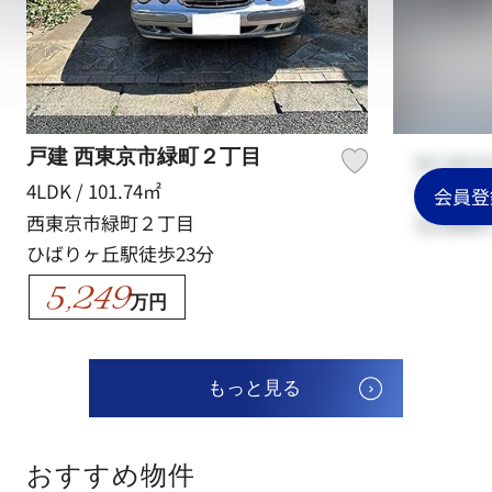
戸建 西東京市緑町２丁目
4LDK / 101.74㎡
会員登
西東京市緑町２丁目
ひばりヶ丘駅徒歩23分
5,249
万円
もっと見る
おすすめ物件