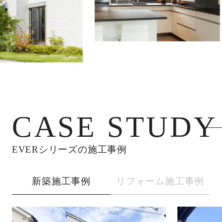
2026.07.22
＼新着物件情報／
戸建 西東京市北町４丁目 中古住宅
東京都西東京市北町４丁目
西武池袋線 保谷駅 徒歩22分
物件詳細へ
CASE STUDY
EVERシリーズの施工事例
2026.07.21
＼新着物件情報／
戸建 西東京市向台町１丁目 新築住宅全２棟1号棟
新築施工事例
リフォーム施工事例
西武新宿線 田無駅 徒歩15分