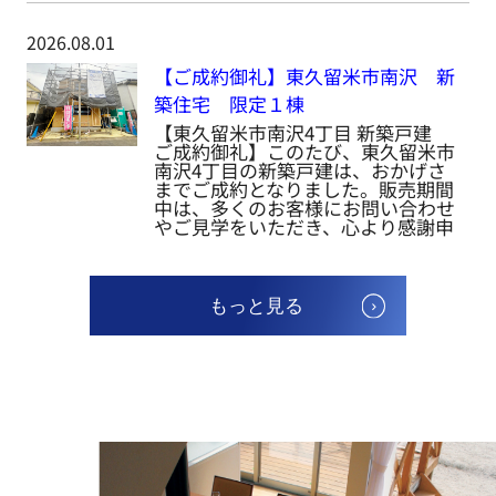
2026.08.01
【ご成約御礼】東久留米市南沢 新
築住宅 限定１棟
【東久留米市南沢4丁目 新築戸建
ご成約御礼】このたび、東久留米市
南沢4丁目の新築戸建は、おかげさ
までご成約となりました。販売期間
中は、多くのお客様にお問い合わせ
やご見学をいただき、心より感謝申
し上げ...
もっと見る
2026.07.29
＼新着物件情報／
売地 清瀬市下宿２丁目 全５区画2号地
武蔵野線 新座駅 徒歩32分
物件詳細へ