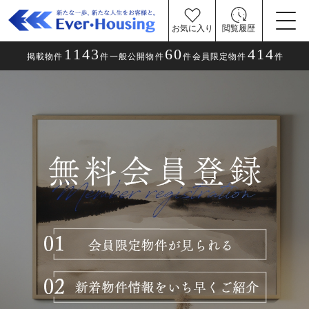
お気に入り
閲覧履歴
1143
60
414
掲載物件
件
一般公開物件
件
会員限定物件
件