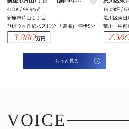
新座市片山1丁目 【築10年美邸×4LDK×食洗機・床暖房付】
4LDK / 98.94㎡
19.09坪 / 6
新座市片山１丁目
荒川区東日
ひばりヶ丘駅バス11分 「道場」 停歩5分
荒川一中前
3,280
7,38
万円
もっと見る
VOICE