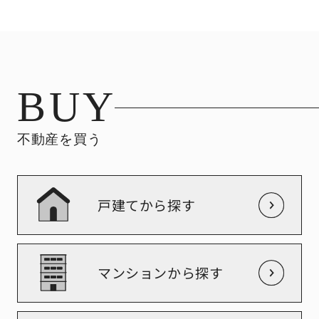
統一した室
地。家族の新生活を気持ちよくスタート
やすく、家
できる住環境が整っています。住まいの
う落ち着い
第一印象を決める玄関は、明るく清潔感
生活動線に
のある空間に。ゆとりある動線で、ご家
ら“使いや
族の出入りもスムーズです。また収納と
BUY
上がってい
動線を意識した設計で、毎日の「行って
のこないデ
きます」と「ただいま」を快適にサポー
和しながら
トします。ベビーカーやアウトドア用品
不動産を買う
地を有効活用
も収納できるシューズインクロークを完
備。靴だけでなく、雨具やお...
戸建てから探す
マンションから探す