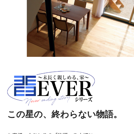
2026.07.28
＼新着物件情報／
戸建 東久留米市浅間町３丁目 全2棟2号棟
西武池袋線 ひばりヶ丘駅 徒歩11分
物件詳細へ
2026.07.28
＼新着物件情報／
戸建 東久留米市浅間町３丁目 全2棟2号棟
この星の、終わらない物語。
西武池袋線 ひばりヶ丘駅 徒歩11分
物件詳細へ