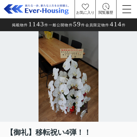
お気に入り
閲覧履歴
1143
59
414
掲載物件
件
一般公開物件
件
会員限定物件
件
【御礼】移転祝い4弾！！