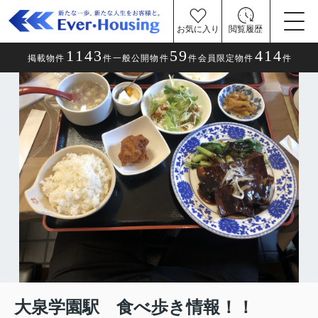
お気に入り
閲覧履歴
1143
59
414
掲載物件
件
一般公開物件
件
会員限定物件
件
大泉学園駅 食べ歩き情報！！