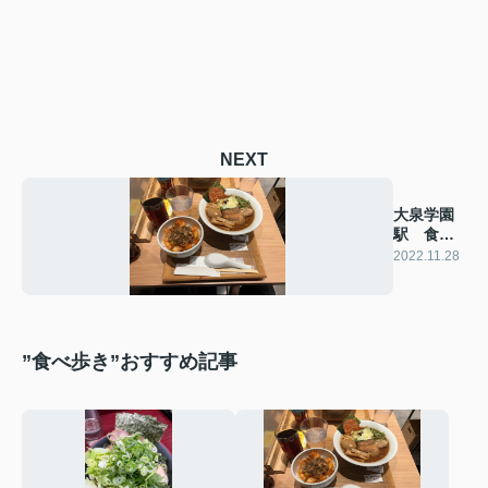
NEXT
大泉学園
駅 食べ
歩き情
2022.11.28
報！！
”食べ歩き”おすすめ記事