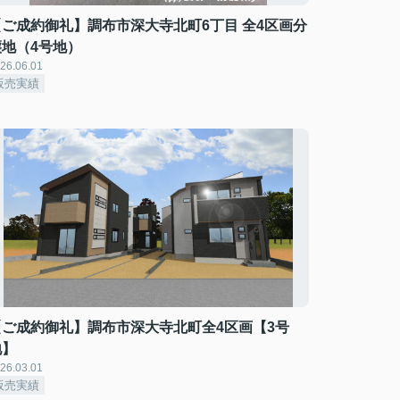
【ご成約御礼】調布市深大寺北町6丁目 全4区画分
譲地（4号地）
26.06.01
販売実績
【ご成約御礼】調布市深大寺北町全4区画【3号
地】
26.03.01
販売実績