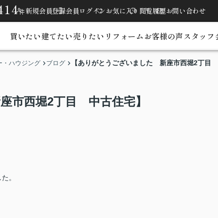
414
新規会員登録
会員ログイン
お気に入り
閲覧履歴
お問い合わせ
件
買いたい
建てたい
売りたい
リフォーム
お客様の声
スタッフ
【ありがとうございました 新座市西堀2丁目
ー・ハウジング
ブログ
座市西堀2丁目 中古住宅】
した。