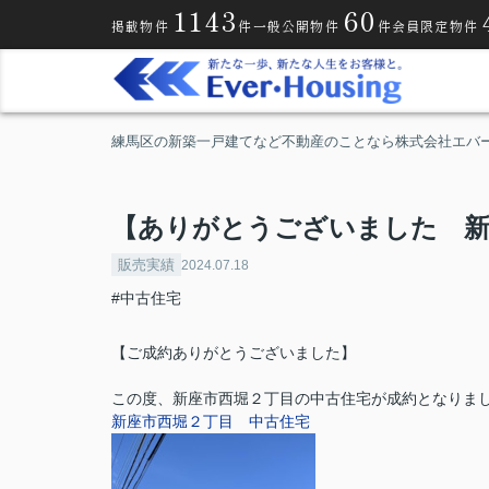
1143
60
掲載物件
件
一般公開物件
件
会員限定物件
練馬区の新築一戸建てなど不動産のことなら株式会社エバ
【ありがとうございました 新
販売実績
2024.07.18
#中古住宅
【ご成約ありがとうございました】
この度、新座市西堀２丁目の中古住宅が成約となりま
新座市西堀２丁目 中古住宅