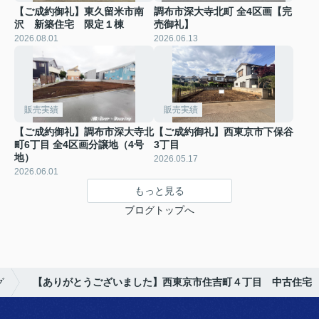
【ご成約御礼】東久留米市南
調布市深大寺北町 全4区画【完
沢 新築住宅 限定１棟
売御礼】
2026.08.01
2026.06.13
販売実績
販売実績
【ご成約御礼】調布市深大寺北
【ご成約御礼】西東京市下保谷
町6丁目 全4区画分譲地（4号
3丁目
地）
2026.05.17
2026.06.01
もっと見る
ブログトップへ
グ
【ありがとうございました】西東京市住吉町４丁目 中古住宅