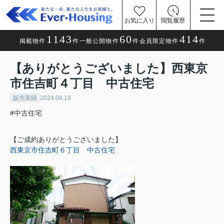
お気に入り
閲覧履歴
1143
60
414
掲載物件
件
一般公開物件
件
会員限定物件
件
【ありがとうございました】西東京
市住吉町４丁目 中古住宅
販売実績
2024.08.19
#中古住宅
【ご成約ありがとうございました】
西東京市住吉町６丁目 中古住宅