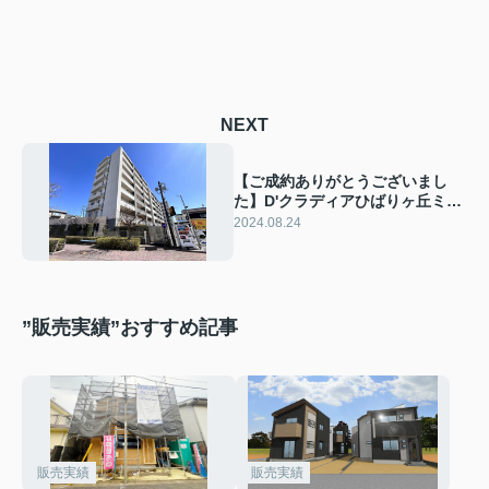
NEXT
【ご成約ありがとうございまし
た】D'クラディアひばりヶ丘ミッ
ドレジデンス
2024.08.24
”販売実績”おすすめ記事
販売実績
販売実績