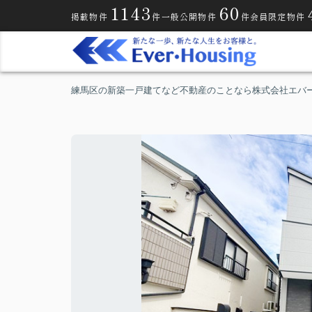
1143
60
掲載物件
件
一般公開物件
件
会員限定物件
練馬区の新築一戸建てなど不動産のことなら株式会社エバ