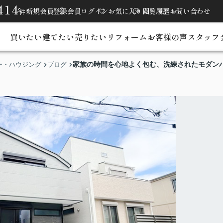
414
新規会員登録
会員ログイン
お気に入り
閲覧履歴
お問い合わせ
件
買いたい
建てたい
売りたい
リフォーム
お客様の声
スタッフ
家族の時間を心地よく包む、洗練されたモダン
ー・ハウジング
ブログ