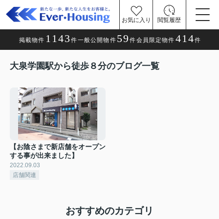
お気に入り
閲覧履歴
1143
59
414
掲載物件
件
一般公開物件
件
会員限定物件
件
大泉学園駅から徒歩８分のブログ一覧
【お陰さまで新店舗をオープン
する事が出来ました】
2022.09.03
店舗関連
おすすめのカテゴリ