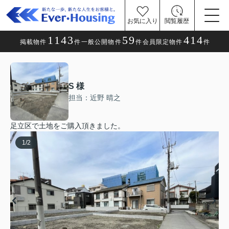
お気に入り
閲覧履歴
1143
59
414
掲載物件
件
一般公開物件
件
会員限定物件
件
S 様
担当：近野 晴之
足立区で土地をご購入頂きました。
1
/
2