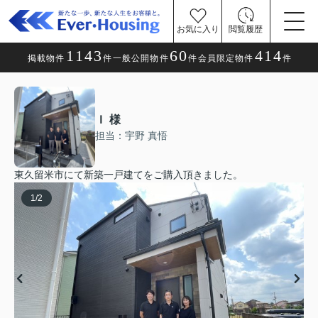
お気に入り
閲覧履歴
1143
60
414
掲載物件
件
一般公開物件
件
会員限定物件
件
Ｉ 様
担当：宇野 真悟
東久留米市にて新築一戸建てをご購入頂きました。
1
/
2