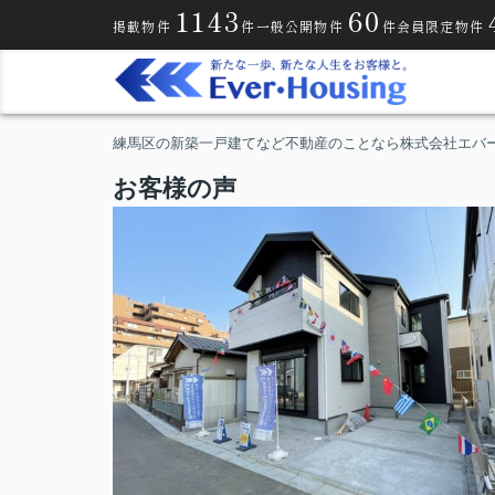
1143
60
掲載物件
件
一般公開物件
件
会員限定物件
練馬区の新築一戸建てなど不動産のことなら株式会社エバ
お客様の声