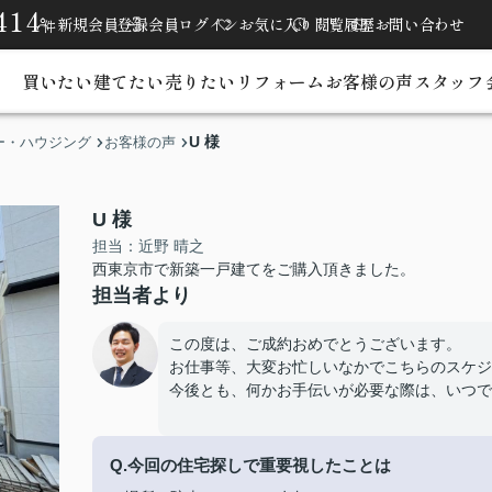
414
新規会員登録
会員ログイン
お気に入り
閲覧履歴
お問い合わせ
件
買いたい
建てたい
売りたい
リフォーム
お客様の声
スタッフ
U 様
ー・ハウジング
お客様の声
U 様
担当：近野 晴之
西東京市で新築一戸建てをご購入頂きました。
担当者より
この度は、ご成約おめでとうございます。
お仕事等、大変お忙しいなかでこちらのスケジ
今後とも、何かお手伝いが必要な際は、いつで
Q.今回の住宅探しで重要視したことは