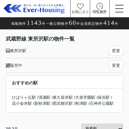
お気に入り
閲覧履歴
1143
60
414
掲載物件
件
一般公開物件
件
会員限定物件
件
武蔵野線 東所沢駅の物件一覧
東所沢駅
変更
販売中
変更
おすすめの駅
ひばりヶ丘駅
/
清瀬駅
/
東久留米駅
/
大泉学園駅
/
保谷駅
/
花小金井駅
/
新秋津駅
/
西武柳沢駅
/
秋津駅
/
石神井公園駅
2
件
3
戸