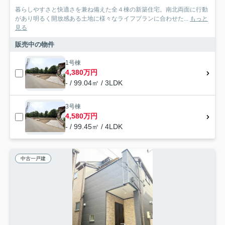
暮らしやすさと快適さを兼ね備えた全４棟の新築住宅。南北両面に行動
があり明るく開放感ある土地に様々なライフプランに合わせた...
もっと
見る
販売中の物件
1号棟
4,380万円
- / 99.04㎡ / 3LDK
3号棟
4,580万円
- / 99.45㎡ / 4LDK
中古一戸建