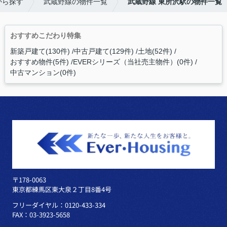
から探す
武蔵野線の物件一覧
武蔵野線 東所沢駅の物件一覧
おすすめこだわり特集
新築戸建て(130件)
中古戸建て(129件)
土地(52件)
おすすめ物件(5件)
EVERシリーズ（当社売主物件）(0件)
中古マンション(0件)
〒178-0063
東京都練馬区東大泉２丁目8番4号
フリーダイヤル：0120-433-334
FAX：03-3923-5658