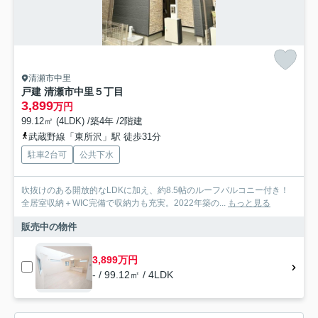
清瀬市中里
戸建 清瀬市中里５丁目
3,899
万円
99.12㎡ (4LDK) /築4年 /2階建
武蔵野線「東所沢」駅 徒歩31分
駐車2台可
公共下水
吹抜けのある開放的なLDKに加え、約8.5帖のルーフバルコニー付き！
全居室収納＋WIC完備で収納力も充実。2022年築の...
もっと見る
販売中の物件
3,899万円
- / 99.12㎡ / 4LDK