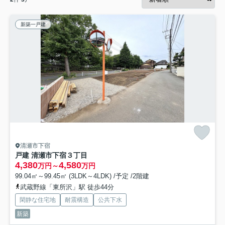
新築一戸建
清瀬市下宿
戸建 清瀬市下宿３丁目
4,380
4,580
万円～
万円
99.04㎡～99.45㎡ (3LDK～4LDK) /予定 /2階建
武蔵野線「東所沢」駅 徒歩44分
閑静な住宅地
耐震構造
公共下水
新築