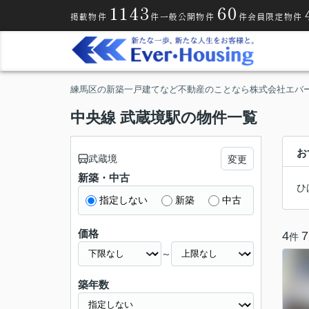
1143
60
掲載物件
件
一般公開物件
件
会員限定物件
練馬区の新築一戸建てなど不動産のことなら株式会社エバ
中央線 武蔵境駅の物件一覧
お
武蔵境
変更
新築・中古
ひ
指定しない
新築
中古
価格
4
7
件
～
築年数