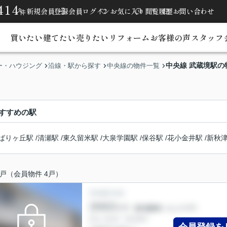
414
新規会員登録
会員ログイン
お気に入り
閲覧履歴
お問い合わせ
件
買いたい
建てたい
売りたい
リフォーム
お客様の声
スタッフ
中央線 武蔵境駅の
ー・ハウジング
沿線・駅から探す
中央線の物件一覧
すすめの駅
ばりヶ丘駅
/
清瀬駅
/
東久留米駅
/
大泉学園駅
/
保谷駅
/
花小金井駅
/
新秋
戸（会員物件 4戸）