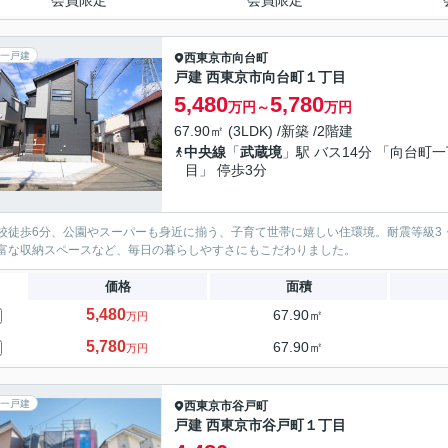
会員限定
会員限定
一戸建
西東京市
向台町
戸建 西東京市向台町１丁目
5,480
5,780
万円～
万円
67.90㎡ (3LDK) /新築 /2階建
中央線
「
武蔵境
」駅 バス14分 「向台町
目」 停歩3分
校徒歩6分、公園やスーパーも身近に揃う、子育て世帯に嬉しい住環境。耐震等級3
富な収納スペースなど、毎日の暮らしやすさにもこだわりました。
価格
面積
5,480
67.90㎡
万円
5,780
67.90㎡
万円
一戸建
西東京市
谷戸町
戸建 西東京市谷戸町１丁目