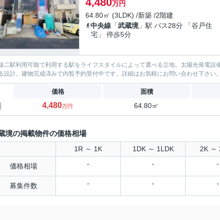
4,480
万円
64.80㎡ (3LDK) /新築 /2階建
中央線
「
武蔵境
」駅 バス28分 「谷戸住
宅」 停歩5分
線二駅利用可能で利用する駅をライフスタイルによって選べる立地。太陽光発電設
る設計。建物完成済みで内覧予約受付中です。詳細はお気軽にお問い合わせ下さい
価格
面積
4,480
64.80㎡
万円
蔵境の掲載物件の価格相場
1R ～ 1K
1DK ～ 1LDK
2K ～ 
-
-
-
価格相場
-
-
-
募集件数