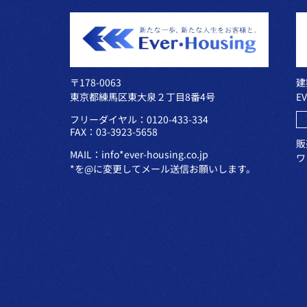
〒178-0063
建
東京都練馬区東大泉２丁目8番4号
E
フリーダイヤル：0120-433-334
FAX：03-3923-5658
販
MAIL：info*ever-housing.co.jp
ワ
*を@に変更してメール送信お願いします。