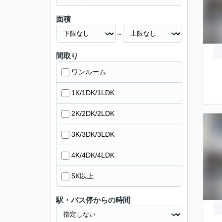
面積
～
間取り
ワンルーム
1K/1DK/1LDK
2K/2DK/2LDK
3K/3DK/3LDK
4K/4DK/4LDK
5K以上
駅・バス停からの時間