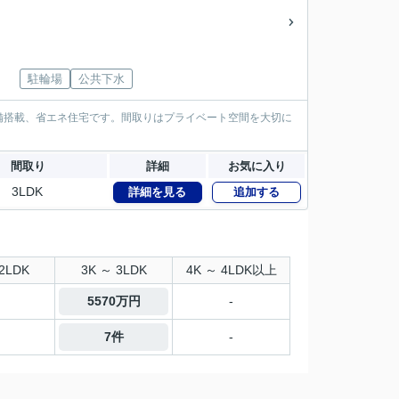
駐輪場
公共下水
備搭載、省エネ住宅です。間取りはプライベート空間を大切に
。
間取り
詳細
お気に入り
3LDK
詳細を見る
追加する
2LDK
3K ～ 3LDK
4K ～ 4LDK以上
5570万円
-
7件
-