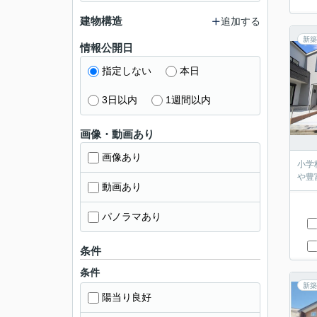
建物構造
追加する
新築
情報公開日
指定しない
本日
3日以内
1週間以内
画像・動画あり
画像あり
小学
や豊
動画あり
パノラマあり
条件
条件
新築
陽当り良好