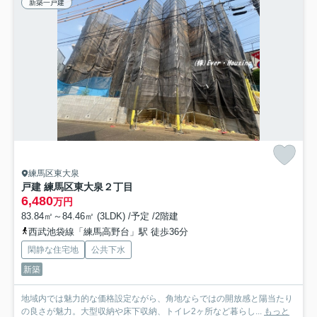
新築一戸建
練馬区東大泉
戸建 練馬区東大泉２丁目
6,480
万円
83.84㎡～84.46㎡ (3LDK) /予定 /2階建
西武池袋線「練馬高野台」駅 徒歩36分
閑静な住宅地
公共下水
新築
地域内では魅力的な価格設定ながら、角地ならではの開放感と陽当たり
の良さが魅力。大型収納や床下収納、トイレ2ヶ所など暮らし...
もっと